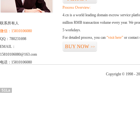
Process Overview:
4.cn is a world leading domain escrow service plat
million RMB transaction volume every year. We promi
联系所有人
5 workdays.
微信：15810106080
For detailed process, you can
“visit here”
or contact
QQ：780231698
BUY NOW
EMAIL：
>>
15810106080@163.com
电话：15810106080
Copyright © 1998 - 20
51La