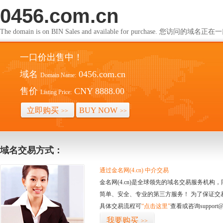
0456.com.cn
The domain is on BIN Sales and available for purchase. 您访问的
一口价出售中！
域名
0456.com.cn
Domain Name:
售价
CNY 8888.00
Listing Price:
立即购买
BUY NOW
>>
>>
域名交易方式：
通过金名网(4.cn) 中介交易
金名网(4.cn)是全球领先的域名交易服务机
简单、安全、专业的第三方服务！ 为了保证交
具体交易流程可
“点击这里”
查看或咨询support@
我要购买
>>